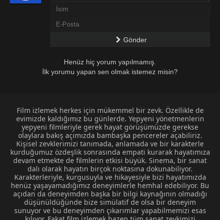
Gönder
Henüz hiç yorum yapılmamış.
İlk yorumu yapan sen olmak istemez misin?
Film izlemek herkes için mükemmel bir zevk. Özellikle de
evimizde kaldığımız bu günlerde. Yepyeni yönetmenlerin
yepyeni filmleriyle gerek hayat görüşümüzde gerekse
olaylara bakış açımızda bambaşka pencereler açabiliriz.
Kişisel zevklerimizi tanımada, anlamada ve bir karakterle
kurduğumuz özdeşlik sonrasında empati kurarak hayatımıza
devam etmekte de filmlerin etkisi büyük. Sinema, bir sanat
dalı olarak hayatın birçok noktasına dokunabiliyor.
Karakterleriyle, kurgusuyla ve hikayesiyle bizi hayatımızda
henüz yaşayamadığımız deneyimlerle hemhal edebiliyor. Bu
açıdan da deneyimden başka bir bilgi kaynağının olmadığı
düşünüldüğünde bize simülatif de olsa bir deneyim
sunuyor ve bu deneyimden çıkarımlar yapabilmemizi esas
kılıyor. Fakat film izlemek bazen tüm sanat zevkimizi