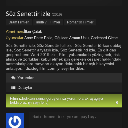
Söz Senettir izle
(2019)
Dram Filmleri
imdb 7+ Filmler
Romantik Filmler
Tavsiye Filmler
Türkçe Altyazılı
Türkçe Dublaj
Yönetmen:
İlker Çatak
Oyuncular:
Anne Ratte-Polle, Oğulcan Arman Uslu, Godehard Giese, Jörg Schüttauf, Johanna Polley, Sebastian Urzendowsky, Lina Wendel, Sandra Bourdonnec, Ali Seçkiner Alici, Katharina Behrens, Adnan Devran, Klaus Frevert, Özgür Karadeniz, Elisabeth Pieplow, Jan Philip Runge
Yabancı Filmler
Söz Senettir izle, Söz Senettir full izle, Söz Senettir türkçe dublaj
izle, Söz Senettir altyazılı izle, Söz Senettir hd izle, Es gilt das
gesprochene Wort 2019 izle, Film, yabancılarla yüzleşmek, risk
almak ve zorlukları kabul etmek için gereken cesaret hakkındaki
basmakalıplara meydan okuyan dokunaklı bir aşk hikayesini
anlatıyor... dizidegilfilm.com iyi seyirler diler...
Yorumlar
Detaylar
Filmi izledikten sonra görüşlerinizi yorum olarak aşağıya
bekliyoruz iyi seyirler :)