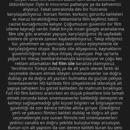
öldürebiliyor. Öyle ki mısırımızı patlatıyor ya da kahvemizi
alıyoruz. Fakat sonrasında dev bir hüsranla
karşılaşabiliyoruz. Korsan filmler, korkunç görüntü kaliteleri
ve maruz bırakıldığımız reklamlarla film keyfimiz tabiri
caizse kursağımızda kalıyor. Çoğumuzun güvenilir bir film
izleme kaynağı vardır. Fakat birçok insan google aramalarına
film izle
gibi aramalar yapıyor, karşılaştığımız ilk sayfadaki
sitelere de girerek zaman kaybedebiliyoruz. Takip ettiğimiz
tür, yönetmen ve oyuncuya dair asılsız eşleşmelerle de
karşılaştığımız oluyor. Burada site altyapısına, kaynakların
güvenilirliğine de çokça ihtiyaç duyuluyor. Pop-up'larla
yoğun bir mesaj bombardımanıyla karşılaşıyor ve çoğu kez
reklam atlamaktan
hd film izle
kanalize olamıyoruz.
Tercihlerini Türkçe dublaj ya da alt yazılı olarak farklı iki
seçenekle devam etmek isteyen sinemaseverler ise doğru
dublajı ya da doğru alt yazıları bulmakta da güçlük çekiyor.
Sinemaseverler HD kalitede film izleyebilecek teknolojik alt
yapıya sahipken bu görsel kaliteden de mahrum bırakılıyor.
Full HD film kalitesi aranırken en düşük piksellere bile tamah
etmek zorunda kalan sinemaseverler beklediği deneyimi ve
kaliteyi sağlayamadığı gibi kişisel bilgileri ve bilgisayarının
güvenliği de son derece tehlike altına giriyor. Dilediğiniz
yerli ve yabancı filmleri kaliteli dublaj ve doğru alt yazı
seçenekleriyle size sunan filmizle.net sinemaseverleri
yedinci sanatla en doğru şekilde buluşturmayı arzuluyor.
Bunun için alt yapısını da son derece kaliteli kuran bu yeni